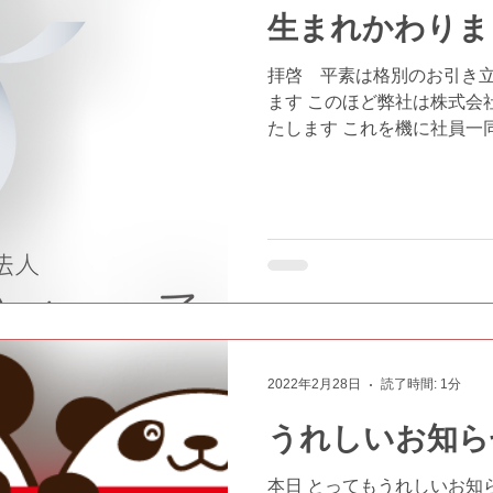
生まれかわりま
拝啓 平素は格別のお引き
ます このほど弊社は株式会
たします これを機に社員一
う新たな決意をもって 努力
で 今後とも変わらぬ ご支
い申し上げます...
2022年2月28日
読了時間: 1分
うれしいお知ら
本日 とってもうれしいお知