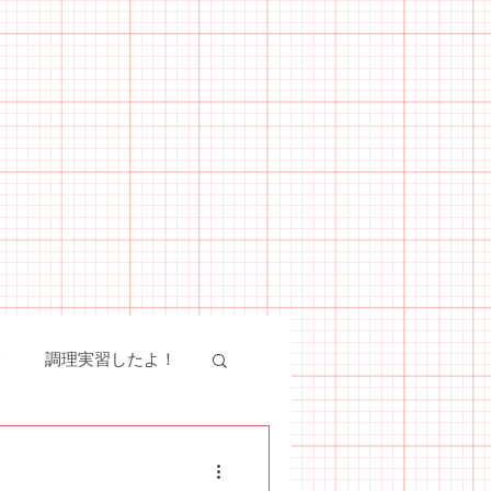
会
調理実習したよ！
絵画教室
SST