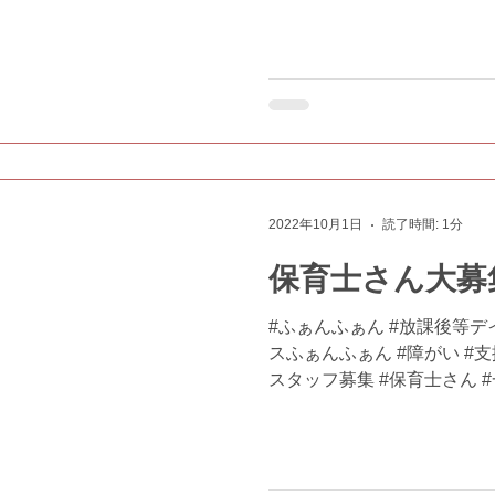
ミック...
2022年10月1日
読了時間: 1分
保育士さん大募集!
#ふぁんふぁん #放課後等デ
スふぁんふぁん #障がい #支援
スタッフ募集 #保育士さん #
#COGET #COGOT #絵
療法 #お気軽にご連絡くだ