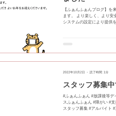
【ふぁんふぁんブログ】を
ます。 より楽しく、より安
システムの設定により提供
おりましたが、なんとか年
来、再開させていただく運
お知らせいたします。...
2022年10月2日
読了時間: 1分
スタッフ募集中です
#ふぁんふぁん #放課後等デ
スふぁんふぁん #障がい #支援
スタッフ募集 #アルバイト #
働きませんか #SST #COGE