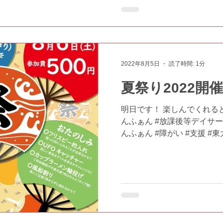
2022年8月5日
読了時間: 1分
夏祭り2022開
明日です！ 楽しんでくれる
んふぁん #放課後等デイサー
んふぁん #障がい #支援 #東
#夏祭り2022 #恒例行事 
れ #UFOキャッチャー...