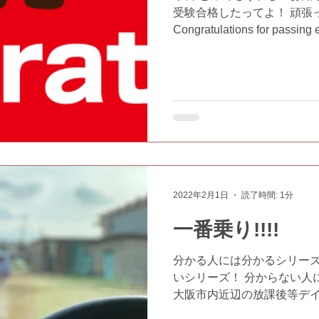
受験合格したってよ！ 頑張
Congratulations for passing
persistence has finally paid off
2022年2月1日
読了時間: 1分
一番乗り!!!!
分かる人には分かるシリーズ
いシリーズ！ 分からない人
大阪市内近辺の放課後等デイ
でしょ？ #ふぁんふぁん #