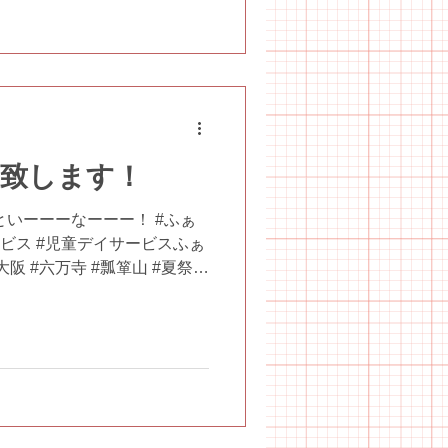
催致します！
といーーーなーーー！ #ふぁ
ビス #児童デイサービスふぁ
大阪 #六万寺 #瓢箪山 #夏祭り
#一大イベント #フリスビー的入