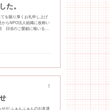
した。
立てを賜り厚くお礼申し上げ
社からNPO法人組織に改称い
同 日頃のご愛顧に報いるよ
いたす所存でございますの
援ご贔屓を賜りますようお願
せ
らせが ふぁんふぁんのお友達