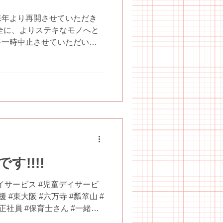
来年より再開させていただき
全に、よりステキなモノへと
を一時中止させていただいて
内に作業を終えることが出
びとなりましたので、ここに
!!!!
イサービス #児童デイサービ
 #東大阪 #六万寺 #瓢箪山 #
正社員 #保育士さん #一緒に
T #COGOT #絵画教室 #リト