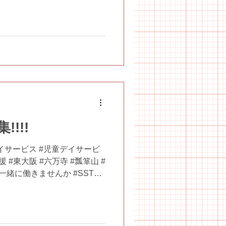
!!!
イサービス #児童デイサービ
 #東大阪 #六万寺 #瓢箪山 #
一緒に働きませんか #SST
画教室 #リトミック #ことば音楽
さいね