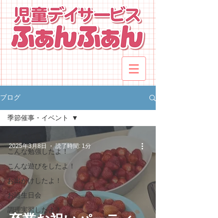
ブログ
季節催事・イベント
全ての記事
2025年3月8日
読了時間: 1分
こんな勉強したよ！
こんな遊びをしたよ！
お出かけしたよ！
お誕生日会
調理実習したよ！