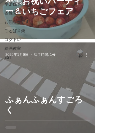
卒業お祝いパーティ
季節催事・イベント
ー＆いちごフェア
各種教室での様子
お知らせです。
ことば音楽
コグトレ
絵画教室
2025年1月6日
読了時間: 1分
SST
ふぁんふぁんすごろ
く