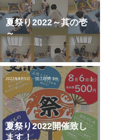
夏祭り2022～其の壱
～
2022年8月5日
読了時間: 1分
夏祭り2022開催致し
ます！