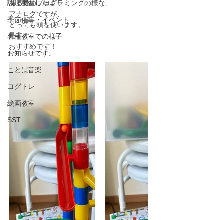
調理実習したよ！
ある種のプログラミングの様な、
アナログですが、
季節催事・イベント
とっても頭を使います。
是非！
各種教室での様子
おすすめです！
お知らせです。
ことば音楽
コグトレ
絵画教室
SST