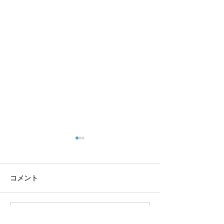
コメント
1月の工作 羽子板
コメントを追加…
12月の工作 ク