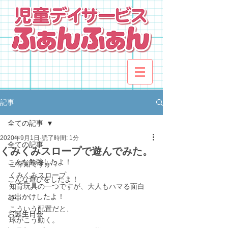
記事
全ての記事
2020年9月1日
読了時間: 1分
全ての記事
くみくみスロープで遊んでみた。
こんな勉強したよ！
ご存知ですか？
くみくみスロープ。
こんな遊びをしたよ！
知育玩具の一つですが、大人もハマる面白
お出かけしたよ！
さ。
こういう配置だと、
お誕生日会
球がこう動く。