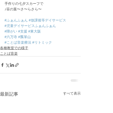
手作りの七夕スカーフで
♪笹の葉〜さ〜らさら〜
#ふぁんふぁん
#放課後等デイサービス
#児童デイサービスふぁんふぁん
#障がい
#支援
#東大阪
#六万寺
#瓢箪山
#ことば音楽療法
#リトミック
各種教室での様子
ことば音楽
すべて表示
最新記事