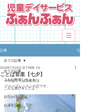
記事
全ての記事
2019年7月24日
読了時間: 1分
全ての記事
ことば音楽【七夕】
こんな勉強したよ！
今日はことば音楽療法
グループレッスンの日です。
こんな遊びをしたよ！
お出かけしたよ！
お誕生日会