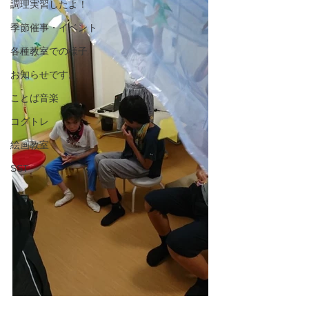
調理実習したよ！
季節催事・イベント
各種教室での様子
お知らせです。
ことば音楽
コグトレ
絵画教室
SST