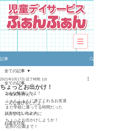
記事
全ての記事
2021年3月17日
読了時間: 1分
全ての記事
ちょっとお出かけ！
こんな勉強したよ！
卒業式を終えて
ふぁんふぁんに来てくれるお友達
こんな遊びをしたよ！
まだ学校に通ってる時間だった
お出かけしたよ！
人が少ない今の内に
ちょっとお出かけしようか！
お誕生日会
近所の公園まで！