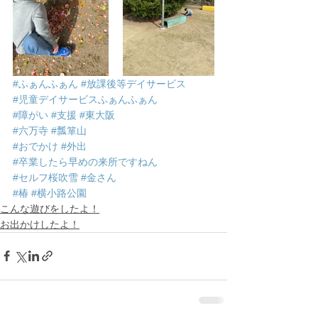
#ふぁんふぁん
#放課後等デイサービス
#児童デイサービスふぁんふぁん
#障がい
#支援
#東大阪
#六万寺
#瓢箪山
#おでかけ
#外出
#卒業したら早めの来所ですねん
#セルフ桜吹雪
#金さん
#椿
#横小路公園
こんな遊びをしたよ！
お出かけしたよ！