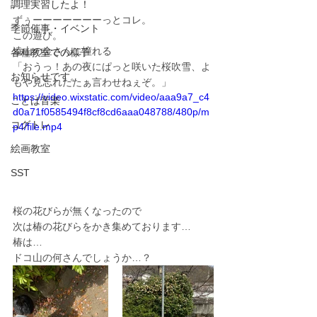
調理実習したよ！
ずぅーーーーーーーっとコレ。
季節催事・イベント
この遊び。
遠山の金さんに憧れる
各種教室での様子
「おうっ！あの夜にぱっと咲いた桜吹雪、よ
お知らせです。
もや見忘れたたぁ言わせねぇぞ。」
https://video.wixstatic.com/video/aaa9a7_c4
ことば音楽
d0a71f0585494f8cf8cd6aaa048788/480p/m
コグトレ
p4/file.mp4
絵画教室
SST
桜の花びらが無くなったので
次は椿の花びらをかき集めております…
椿は…
ドコ山の何さんでしょうか…？