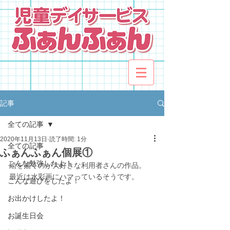
記事
全ての記事
2020年11月13日
読了時間: 1分
全ての記事
ふぁんふぁん個展①
こんな勉強したよ！
絵を描くのが大好きな利用者さんの作品。
最近は水彩画にハマっているそうです。
こんな遊びをしたよ！
お出かけしたよ！
お誕生日会