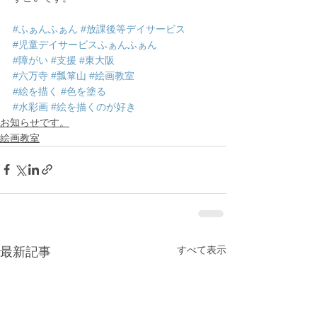
#ふぁんふぁん
#放課後等デイサービス
#児童デイサービスふぁんふぁん
#障がい
#支援
#東大阪
#六万寺
#瓢箪山
#絵画教室
#絵を描く
#色を塗る
#水彩画
#絵を描くのが好き
お知らせです。
絵画教室
すべて表示
最新記事