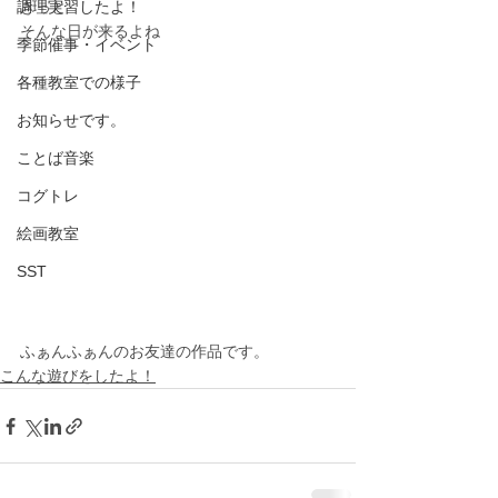
調理実習したよ！
きっと
そんな日が来るよね
季節催事・イベント
各種教室での様子
お知らせです。
ことば音楽
コグトレ
絵画教室
SST
ふぁんふぁんのお友達の作品です。
こんな遊びをしたよ！