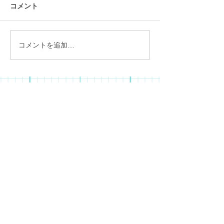
コメント
モルック
みんなで運動し
コメントを追加…
児童デイサービス ふぁんふぁん
〒579-8048 大阪府東大阪市旭町20-22-102
TEL:
072-968-8274