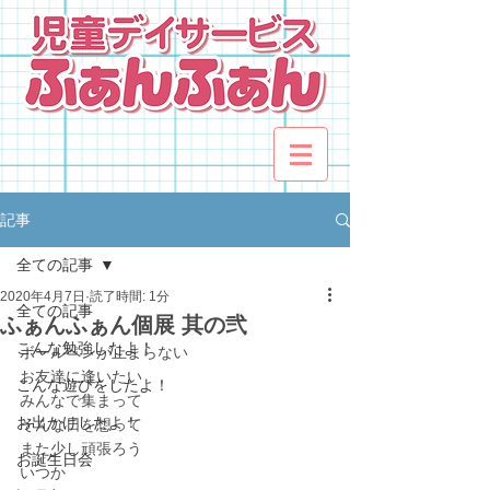
記事
全ての記事
2020年4月7日
読了時間: 1分
全ての記事
ふぁんふぁん個展 其の弐
こんな勉強したよ！
ボールペンが止まらない
お友達に逢いたい
こんな遊びをしたよ！
みんなで集まって
お出かけしたよ！
そんな日を想って
また少し頑張ろう
お誕生日会
いつか