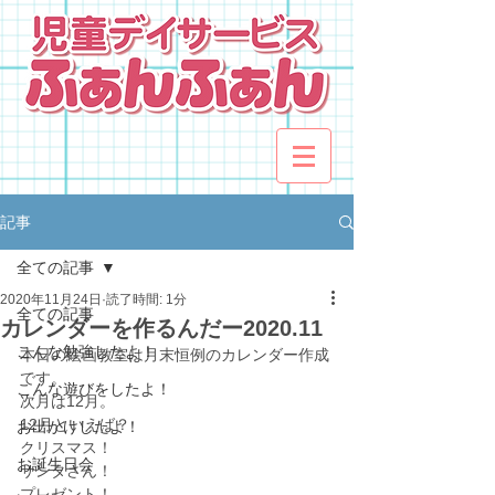
記事
全ての記事
2020年11月24日
読了時間: 1分
全ての記事
カレンダーを作るんだー2020.11
こんな勉強したよ！
本日の絵画教室は月末恒例のカレンダー作成
です。
こんな遊びをしたよ！
次月は12月。
12月といえば？
お出かけしたよ！
クリスマス！
お誕生日会
サンタさん！
プレゼント！