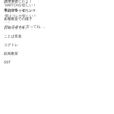
調理実習したよ！
SWITCHが欲しい！
季節催事・イベント
私はアレが欲しい！
僕はコレが欲しい！
各種教室での様子
…。
サンタさんに言ってね…。
お知らせです。
ことば音楽
コグトレ
絵画教室
SST