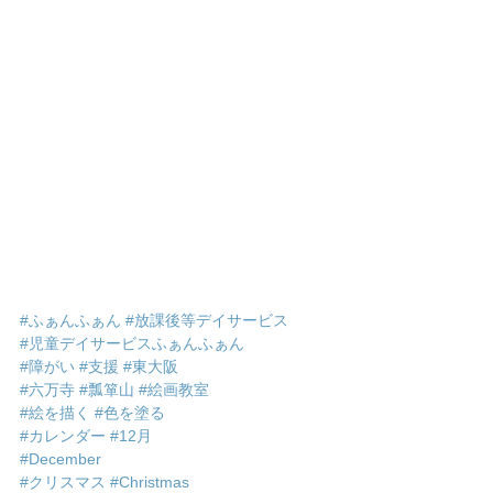
#ふぁんふぁん
#放課後等デイサービス
#児童デイサービスふぁんふぁん
#障がい
#支援
#東大阪
#六万寺
#瓢箪山
#絵画教室
#絵を描く
#色を塗る
#カレンダー
#12月
#December
#クリスマス
#Christmas