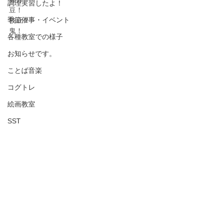
調理実習したよ！
豆！
季節催事・イベント
枝豆？
鬼！
各種教室での様子
お知らせです。
ことば音楽
コグトレ
絵画教室
SST