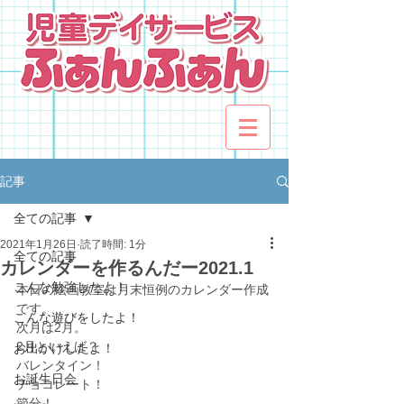
記事
全ての記事
2021年1月26日
読了時間: 1分
全ての記事
カレンダーを作るんだー2021.1
こんな勉強したよ！
本日の絵画教室は月末恒例のカレンダー作成
です。
こんな遊びをしたよ！
次月は2月。
2月といえば？
お出かけしたよ！
バレンタイン！
お誕生日会
チョコレート！
節分！