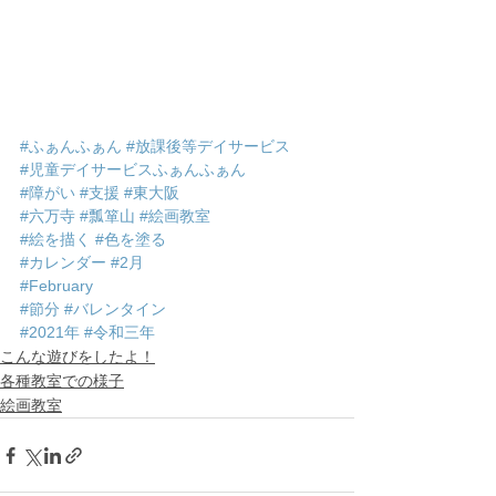
#ふぁんふぁん
#放課後等デイサービス
#児童デイサービスふぁんふぁん
#障がい
#支援
#東大阪
#六万寺
#瓢箪山
#絵画教室
#絵を描く
#色を塗る
#カレンダー
#2月
#February
#節分
#バレンタイン
#2021年
#令和三年
こんな遊びをしたよ！
各種教室での様子
絵画教室