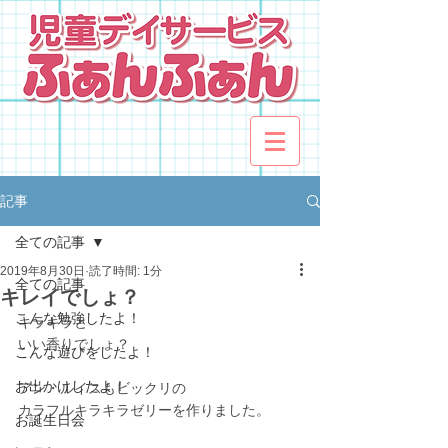
記事
全ての記事
2019年8月30日
読了時間: 1分
全ての記事
キレイでしょ？
こんな勉強したよ！
キラキラと
いい香りでしょ？
こんな遊びをしたよ！
お出かけしたよ！
アン・ルイスもビックリの
カラフルキラキラゼリーを作りました。
お誕生日会