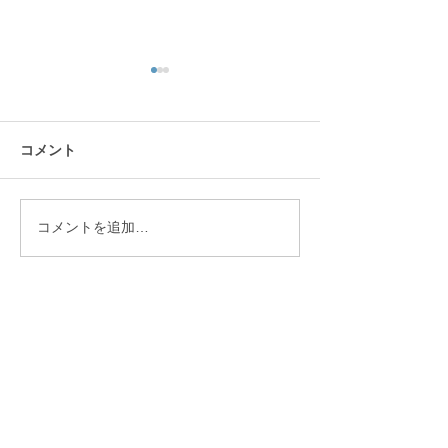
コメント
たこ焼き！
11月調理実習 
コメントを追加…