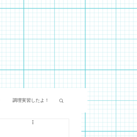
会
調理実習したよ！
絵画教室
SST