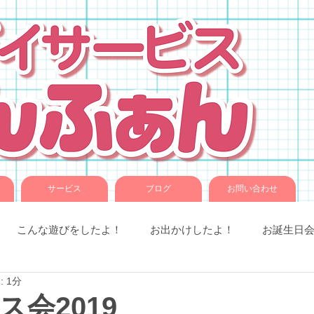
サービス
ブログ
お問い合わせ
こんな遊びをしたよ！
お出かけしたよ！
お誕生日
 1分
室での様子
お知らせです。
ことば音楽
コグトレ
ス会2019