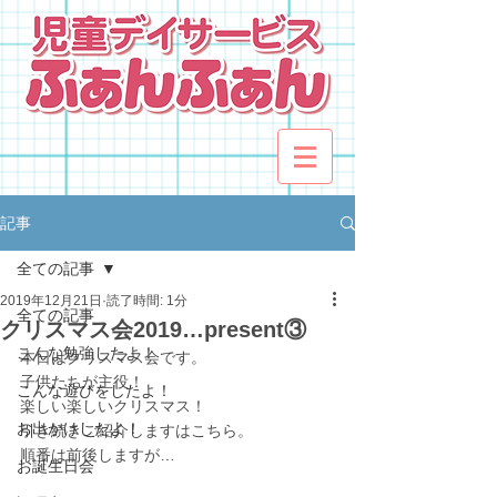
記事
全ての記事
2019年12月21日
読了時間: 1分
全ての記事
クリスマス会2019…present③
こんな勉強したよ！
本日はクリスマス会です。
子供たちが主役！
こんな遊びをしたよ！
楽しい楽しいクリスマス！
お出かけしたよ！
引き続きご紹介しますはこちら。
順番は前後しますが…
お誕生日会