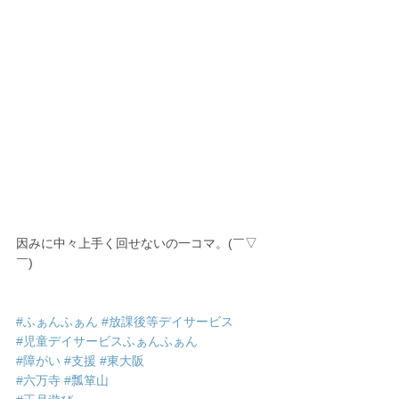
因みに中々上手く回せないの一コマ。(￣▽
￣)
#ふぁんふぁん
#放課後等デイサービス
#児童デイサービスふぁんふぁん
#障がい
#支援
#東大阪
#六万寺
#瓢箪山