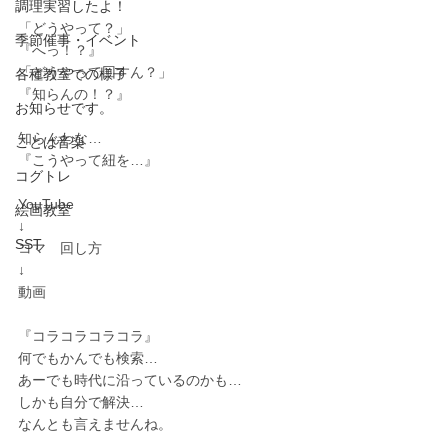
調理実習したよ！
「どうやって？」
季節催事・イベント
『へっ！？』
「どうやって回すん？」
各種教室での様子
『知らんの！？』
お知らせです。
知らんわな…
ことば音楽
『こうやって紐を…』
コグトレ
YouTube
絵画教室
↓
SST
コマ　回し方
↓
動画
『コラコラコラコラ』
何でもかんでも検索…
あーでも時代に沿っているのかも…
しかも自分で解決…
なんとも言えませんね。