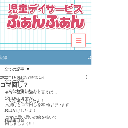
記事
全ての記事
2022年1月6日
読了時間: 1分
全ての記事
コマ回し？
こんな勉強したよ！
さて、正月の遊びと言えば…
沢山ありますが
こんな遊びをしたよ！
凧揚げとコマ回しを本日は行います。
お出かけしたよ！
コマに思い思いの絵を描いて
お誕生日会
回しましょう!!!!