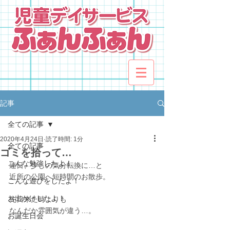
記事
全ての記事
2020年4月24日
読了時間: 1分
全ての記事
ゴミを拾って…
こんな勉強したよ！
連日、少しの気分転換に…と
近所の公園へ短時間のお散歩。
こんな遊びをしたよ！
お出かけしたよ！
先日来た時よりも
なんだか雰囲気が違う…。
お誕生日会