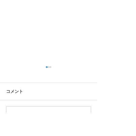
リス園
コメント
コメントを追加…
カップヌードルミュージ
アム