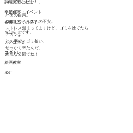
調理実習したよ！
ゴミがいっぱい…。
季節催事・イベント
外出の自粛。
コロナウイルスへの不安。
各種教室での様子
ストレス溜まってますけど、ゴミを捨てたら
お知らせです。
アカンよ！
との事で、ゴミ拾い。
ことば音楽
せっかく来たんだ、
コグトレ
綺麗な公園でね！
絵画教室
SST