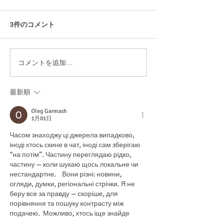
3件のコメント
1月の工作 羽子板
コメントを追加…
12月の工作 ク
り
最新順
Oleg Garmash
1月01日
Часом знаходжу ці джерела випадково, 
іноді хтось скине в чат, іноді сам зберігаю 
“на потім”. Частину переглядаю рідко, 
частину — коли шукаю щось локальне чи 
нестандартне.    Вони різні: новини, 
огляди, думки, регіональні стрічки. Я не 
беру все за правду — скоріше, для 
порівняння та пошуку контрасту між 
подачею.  Можливо, хтось іще знайде 