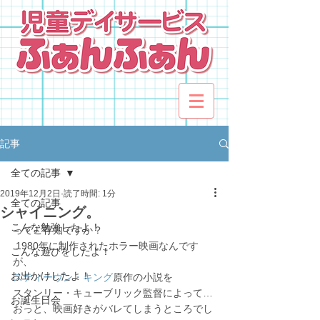
記事
全ての記事
2019年12月2日
読了時間: 1分
全ての記事
シャイニング。
こんな勉強したよ！
ってご存知ですか？
 1980年に制作されたホラー映画なんです
こんな遊びをしたよ！
が、
お出かけしたよ！
スティーヴン・キング
原作の小説を
スタンリー・キューブリック監督によって…
お誕生日会
おっと、映画好きがバレてしまうところでし