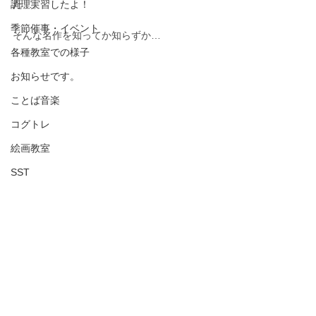
調理実習したよ！
た…。
季節催事・イベント
そんな名作を知ってか知らずか…
各種教室での様子
お知らせです。
ことば音楽
コグトレ
絵画教室
SST