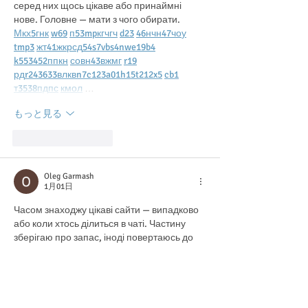
серед них щось цікаве або принаймні 
нове. Головне — мати з чого обирати.  
М
к
х
5
г
нк
w69
п
53
mp
кг
чг
ч
d23
46
н
чн
47
чо
у
tmp3
жт
41
ж
кр
сд
54
s7
vb
s4
nw
e19
b4
k55
34
52
пп
кн
с
о
вн
43
вж
мг
r19
рд
r24
36
33
вл
кв
n7
c123
a01
h15
t21
2x5
cb1
т
35
38
пд
пс
км
ол
 …
もっと見る
いいね！
返信
Oleg Garmash
1月01日
Часом знаходжу цікаві сайти — випадково 
або коли хтось ділиться в чаті. Частину 
зберігаю про запас, іноді повертаюсь до 
них при нагоді. Тут є різне — новини, 
блоги, локальні стрічки чи просто незвичні 
штуки. Деякі переглядаю рідко, деякі — 
коли хочеться вийти за межі звичних 
джерел.  Поділюсь добіркою — може, 