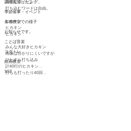
調理実習したよ！
自由なタイピング。
打ち込むワードは自由。
季節催事・イベント
ヒカキン
各種教室での様子
ヒカキン
お知らせです。
ヒカキン
ことば音楽
みんな大好きヒカキン
コグトレ
画像は分かりにくいですが
ひたすら打ち込み
絵画教室
計40行のヒカキン…
SST
打ちも打ったり40回…