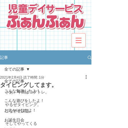
記事
全ての記事
2021年2月4日
読了時間: 1分
全ての記事
タイピングしてます。
こんな勉強したよ！
さあ、今日はコグトレ。
こんな遊びをしたよ！
やるぜタイピング。
お出かけしたよ！
こなすぜ課題。
お誕生日会
そしてやってくる