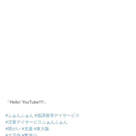
「Hello! YouTube!!!!」
#ふぁんふぁん
#放課後等デイサービス
#児童デイサービスふぁんふぁん
#障がい
#支援
#東大阪
#六万寺
#瓢箪山