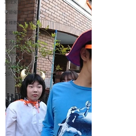
調理実習したよ！
季節催事・イベント
各種教室での様子
お知らせです。
ことば音楽
コグトレ
絵画教室
SST