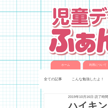
ホーム
利用について
全ての記事
こんな勉強したよ！
2019年10月16日
読了時間:
季節催事・イベント
各種教
ハイキン