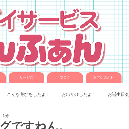
サービス
ブログ
お問い合わせ
こんな遊びをしたよ！
お出かけしたよ！
お誕生日
 1分
室での様子
お知らせです。
ことば音楽
コグトレ
グですねん。