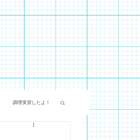
会
調理実習したよ！
絵画教室
SST