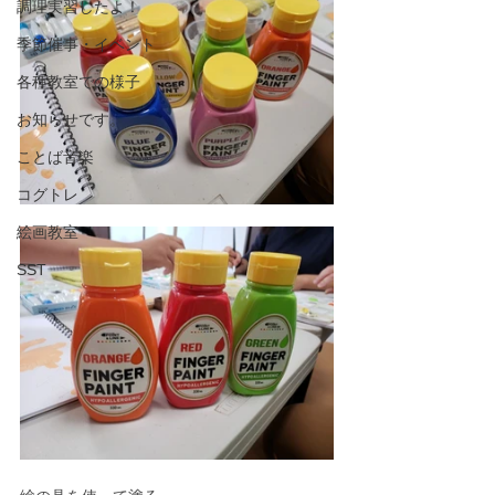
調理実習したよ！
季節催事・イベント
各種教室での様子
お知らせです。
ことば音楽
コグトレ
絵画教室
SST