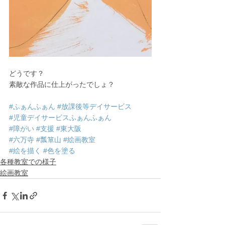
どうです？
素敵な作品に仕上がったでしょ？
#ふぁんふぁん
#放課後等デイサービス
#児童デイサービスふぁんふぁん
#障がい
#支援
#東大阪
#六万寺
#瓢箪山
#絵画教室
#絵を描く
#色を塗る
各種教室での様子
絵画教室