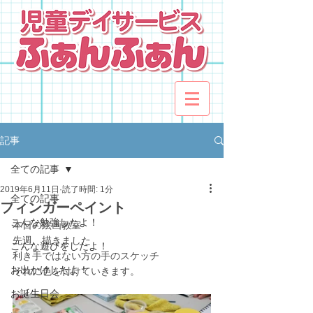
記事
全ての記事
2019年6月11日
読了時間: 1分
全ての記事
フィンガーペイント
こんな勉強したよ！
本日の絵画教室
先週、描きました
こんな遊びをしたよ！
利き手ではない方の手のスケッチ
お出かけしたよ！
それに色を付けていきます。
お誕生日会