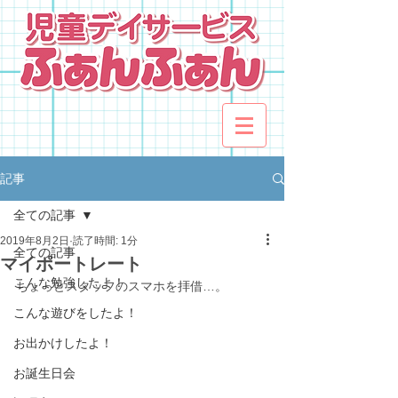
記事
全ての記事
2019年8月2日
読了時間: 1分
全ての記事
マイポートレート
こんな勉強したよ！
ちょっとスタッフのスマホを拝借…。
こんな遊びをしたよ！
お出かけしたよ！
お誕生日会