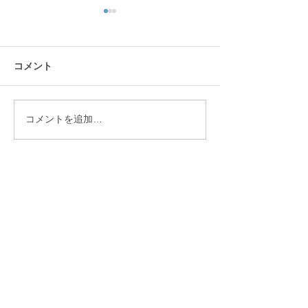
コメント
モルック
みんなで運動し
コメントを追加…