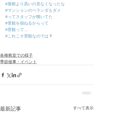
#屋根より高いの見なくなったな
#マンションのベランダもダメ
#ってスタッフが嘆いてた
#景観を損ねるからって
#景観って
…
#これこそ景観なのでは
？
各種教室での様子
季節催事・イベント
すべて表示
最新記事