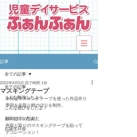
記事
全ての記事
2022年4月5日
読了時間: 1分
全ての記事
マスキングテープ
こんな勉強したよ！
本日はマスキングテープを使った作品作り
季節を先取り鯉のぼりを制作。
こんな遊びをしたよ！
お出かけしたよ！
鯉のぼりの型紙に
色取り取りのマスキングテープを貼って
お誕生日会
デコレーション！