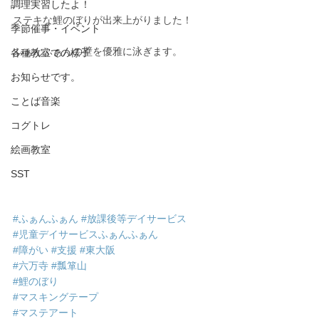
調理実習したよ！
ステキな鯉のぼりが出来上がりました！
季節催事・イベント
ふぁんふぁんの壁を優雅に泳ぎます。
各種教室での様子
お知らせです。
ことば音楽
コグトレ
絵画教室
SST
#ふぁんふぁん
#放課後等デイサービス
#児童デイサービスふぁんふぁん
#障がい
#支援
#東大阪
#六万寺
#瓢箪山
#鯉のぼり
#マスキングテープ
#マステアート