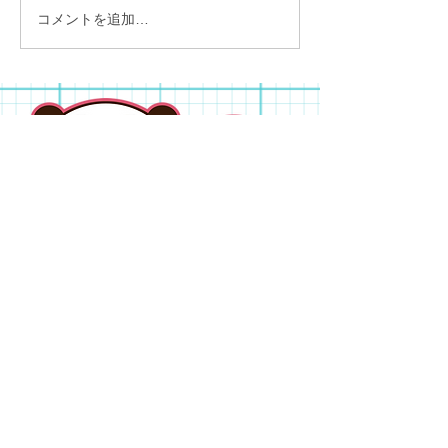
コメントを追加…
カップヌードルミュージ
アム
児童デイサービス ふぁんふぁん
〒579-8048 大阪府東大阪市旭町20-22-102
TEL:
072-968-8274