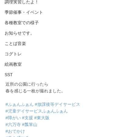
調理実習したよ！
季節催事・イベント
各種教室での様子
お知らせです。
ことば音楽
コグトレ
絵画教室
SST
近所の公園に行ったら
春を感じる一枚が撮れました。
#ふぁんふぁん
#放課後等デイサービス
#児童デイサービスふぁんふぁん
#障がい
#支援
#東大阪
#六万寺
#瓢箪山
#おでかけ