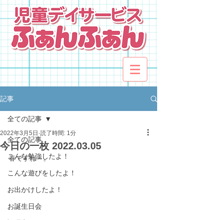
記事
全ての記事
2022年3月5日
読了時間: 1分
全ての記事
今日の一枚 2022.03.05
こんな勉強したよ！
春ですね～。
こんな遊びをしたよ！
お出かけしたよ！
お誕生日会