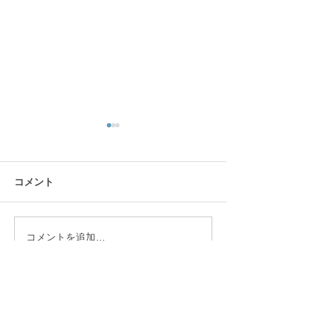
コメント
ふぁんふぁんす
コメントを追加…
卒業お祝いパーティー＆
いちごフェア