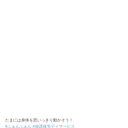
たまには身体を思いっきり動かそう！
#ふぁんふぁん
#放課後等デイサービス