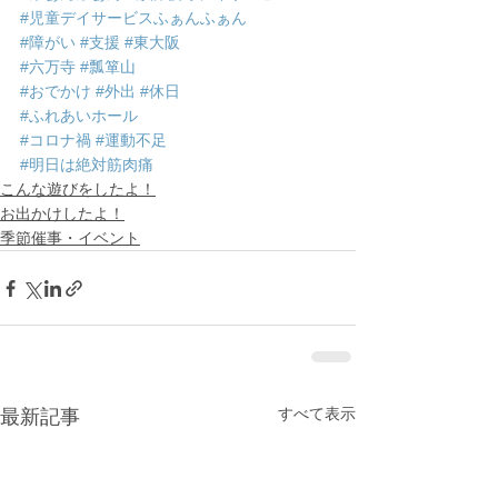
#児童デイサービスふぁんふぁん
#障がい
#支援
#東大阪
#六万寺
#瓢箪山
#おでかけ
#外出
#休日
#ふれあいホール
#コロナ禍
#運動不足
#明日は絶対筋肉痛
こんな遊びをしたよ！
お出かけしたよ！
季節催事・イベント
すべて表示
最新記事