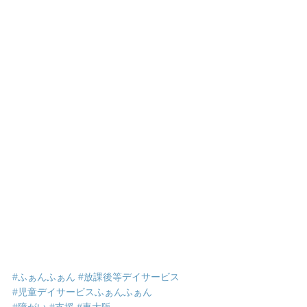
#ふぁんふぁん
#放課後等デイサービス
#児童デイサービスふぁんふぁん
#障がい
#支援
#東大阪