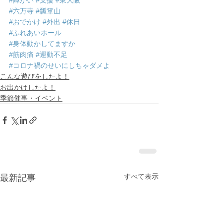
#六万寺
#瓢箪山
#おでかけ
#外出
#休日
#ふれあいホール
#身体動かしてますか
#筋肉痛
#運動不足
#コロナ禍のせいにしちゃダメよ
こんな遊びをしたよ！
お出かけしたよ！
季節催事・イベント
すべて表示
最新記事