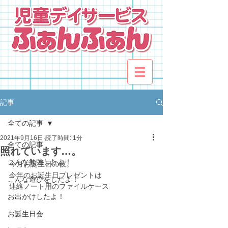
記事
全ての記事
2021年9月16日
読了時間: 1分
全ての記事
照れています…。
こんな勉強したよ！
今月お誕生日の彼。
今年のお誕生日プレゼントは
こんな遊びをしたよ！
連絡ノート用のファイルケース
お出かけしたよ！
お誕生日会