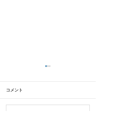
コメント
今日の主役
お誕生日じゃ…
コメントを追加…