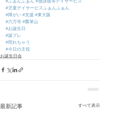
#ふぁんふぁん
#放課後等デイサービス
#児童デイサービスふぁんふぁん
#障がい
#支援
#東大阪
#六万寺
#瓢箪山
#お誕生日
#誕プレ
#照れちゃう
#今日の主役
お誕生日会
すべて表示
最新記事