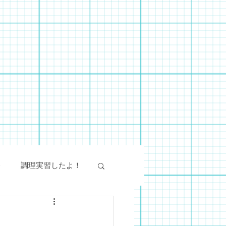
会
調理実習したよ！
絵画教室
SST