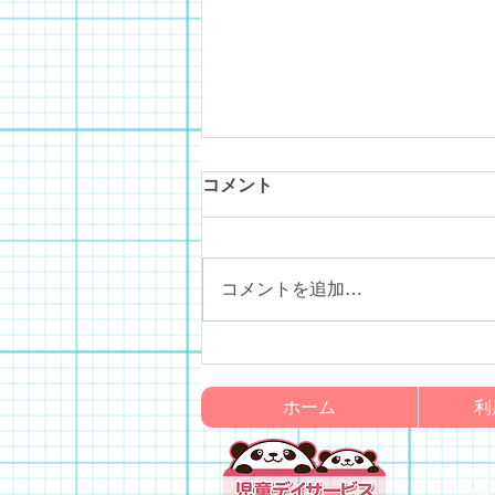
コメント
城山オレンジ園
コメントを追加…
ホーム
利
児童デイ
〒579-80