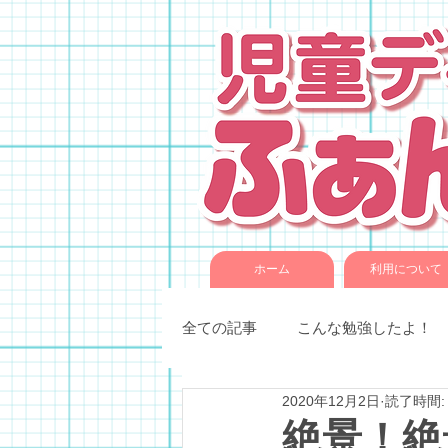
ホーム
利用について
全ての記事
こんな勉強したよ！
2020年12月2日
読了時間:
季節催事・イベント
各種教
絶景！絶