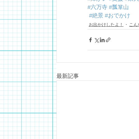
#六万寺
#瓢箪山
#絶景
#おでかけ
お出かけしたよ！
こん
最新記事