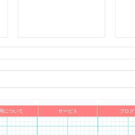
リス
カップヌードルミュージアム
用について
サービス
ブログ
サービス ふぁんふぁん
48 大阪府東大阪市旭町20-22-102 TEL:072-968-8274