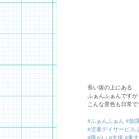
長い坂の上にある
ふぁんふぁんですが
こんな景色も日常で
#ふぁんふぁん
#放
#児童デイサービス
#障がい
#支援
#東