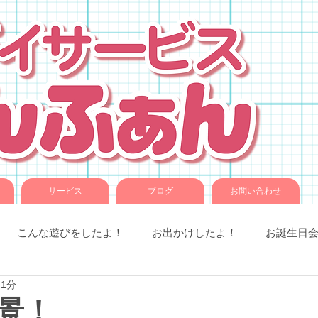
サービス
ブログ
お問い合わせ
こんな遊びをしたよ！
お出かけしたよ！
お誕生日
 1分
室での様子
お知らせです。
ことば音楽
コグトレ
景！