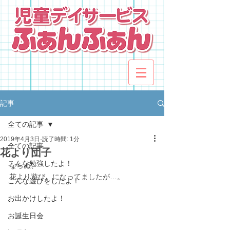
記事
全ての記事
2019年4月3日
読了時間: 1分
全ての記事
花より団子
こんな勉強したよ！
ならぬ、
花より遊び。になってましたが…。
こんな遊びをしたよ！
お出かけしたよ！
お誕生日会