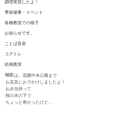
調理実習したよ！
季節催事・イベント
各種教室での様子
お知らせです。
ことば音楽
コグトレ
絵画教室
SST
今日は、花園中央公園まで
お花見におでかけしましたよ！
お弁当持って
桜の木の下で
ちょっと寒かったけど…