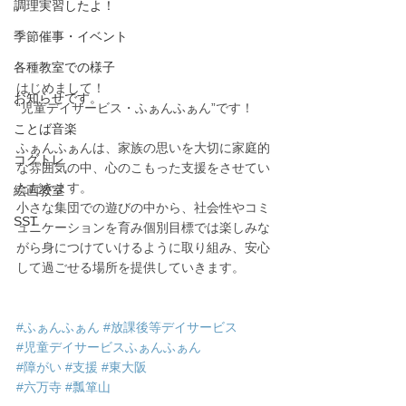
調理実習したよ！
季節催事・イベント
各種教室での様子
はじめまして！
お知らせです。
“児童デイサービス・ふぁんふぁん”です！
ことば音楽
ふぁんふぁんは、家族の思いを大切に家庭的
コグトレ
な雰囲気の中、心のこもった支援をさせてい
ただきます。
絵画教室
小さな集団での遊びの中から、社会性やコミ
SST
ュニケーションを育み個別目標では楽しみな
がら身につけていけるように取り組み、安心
して過ごせる場所を提供していきます。
#ふぁんふぁん
#放課後等デイサービス
#児童デイサービスふぁんふぁん
#障がい
#支援
#東大阪
#六万寺
#瓢箪山