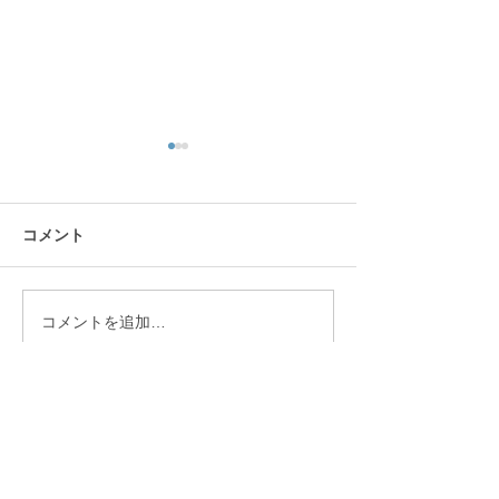
コメント
スタッフ募集中です
コメントを追加…
今年も一年間ありがとう
ございました