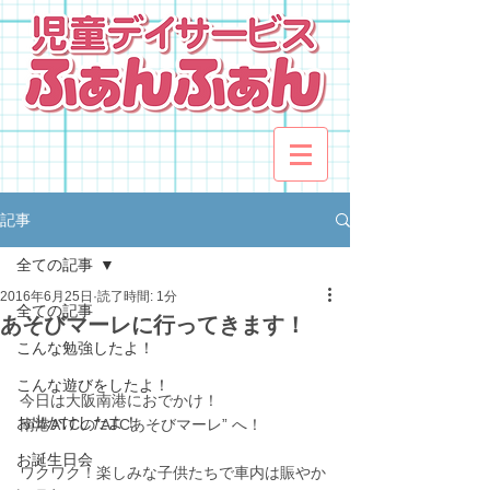
記事
全ての記事
2016年6月25日
読了時間: 1分
全ての記事
あそびマーレに行ってきます！
こんな勉強したよ！
こんな遊びをしたよ！
今日は大阪南港におでかけ！
お出かけしたよ！
南港ATCの“ATCあそびマーレ” へ！
お誕生日会
ワクワク！楽しみな子供たちで車内は賑やか