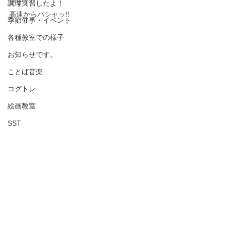
調理実習したよ！
です！
高速からパシャッ!!
季節催事・イベント
各種教室での様子
お知らせです。
ことば音楽
コグトレ
絵画教室
SST