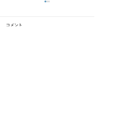
コメント
1月の工作 羽子
ふぁんふぁんすごろく
コメントを追加…