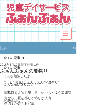
記事
全ての記事
2016年8月10日
読了時間: 1分
全ての記事
ふぁんふぁんの夏祭り
こんな勉強したよ！
9日と10日はふぁんふぁんの“夏祭り”
こんな遊びをしたよ！
お出かけしたよ！
入り口を入って感じる、いつもと違う雰囲気
何やら、夏を感じる飾りが沢山
お誕生日会
祭囃子が響くお部屋