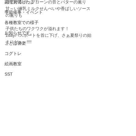
調理実習したよ！
はじけるポップコーンの音とバターの薫り
甘～い練乳ミルクせんべいや香ばしいソース
季節催事・イベント
の薫りも
各種教室での様子
子供たちのワクワクが溢れます！
お知らせです。
1dayパスポートを首に下げ、さぁ夏祭りの始
まりだぁ～!!!!
ことば音楽
コグトレ
絵画教室
SST