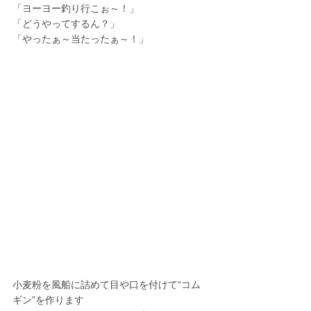
「ヨーヨー釣り行こぉ～！」
「どうやってするん？」
「やったぁ～当たったぁ～！」
小麦粉を風船に詰めて目や口を付けて“コム
ギン”を作ります