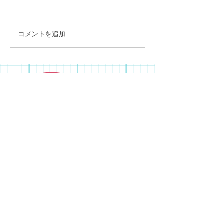
スタッフ募集中です
コメントを追加…
今年も一年間ありがとう
ございました
児童デイサービス ふぁんふぁん
〒579-8048 大阪府東大阪市旭町20-22-102
TEL:
072-968-8274