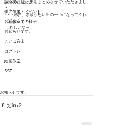
調理実習したよ！
夏休みの思い出をまとめさせていただきまし
た。
季節催事・イベント
いい経験、素敵な思い出の一つになってくれ
てると
各種教室での様子
うれしいな～
お知らせです。
ことば音楽
コグトレ
絵画教室
SST
お知らせです。