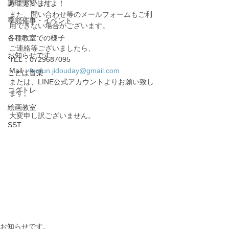
調理実習したよ！
がございます。
また、問い合わせ等のメールフォームもご利
季節催事・イベント
用できない場合がございます。
各種教室での様子
ご連絡等ございましたら、
お知らせです。
TEL：0729687095
Mail：
funfun.jidouday@gmail.com
ことば音楽
または、LINE公式アカウントよりお願い致し
コグトレ
ます。
絵画教室
大変申し訳ございません。
SST
お知らせです。