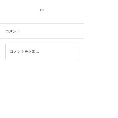
コメント
スタッフ募集中です
コメントを追加…
今年も一年間ありがとう
ございました