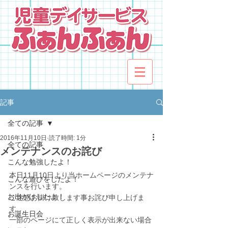
記事
全ての記事
2016年11月10日
読了時間: 1分
全ての記事
メンテナンスのお詫び
こんな勉強したよ！
本日11月10日より当ホームページのメンテナ
こんな遊びをしたよ！
ンスを行います。
お出かけしたよ！
ご迷惑お掛け致します事お詫び申し上げま
す。
お誕生日会
一部のページにて正しく表示が出来ない場合