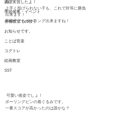
調理実習したよ！
ね。
上手く投げられない子も、これで対等に勝負
季節催事・イベント
出来ます！
車椅子でもボーリング出来ますね！
各種教室での様子
お知らせです。
ことば音楽
コグトレ
絵画教室
SST
 可愛い後姿でしょ！
ボーリングピンの着ぐるみです。
一番スコアが高かったのは誰かな？