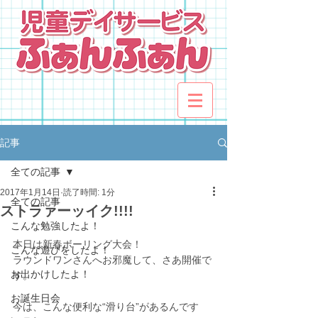
記事
全ての記事
2017年1月14日
読了時間: 1分
全ての記事
ストラァーッイク!!!!
こんな勉強したよ！
本日は新春ボーリング大会！
こんな遊びをしたよ！
ラウンドワンさんへお邪魔して、さあ開催で
お出かけしたよ！
す。
お誕生日会
今は、こんな便利な“滑り台”があるんです