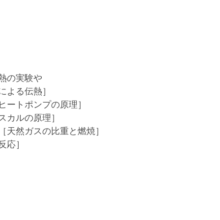
熱の実験や
による伝熱］
ヒートポンプの原理］
スカルの原理］
［天然ガスの比重と燃焼］
反応］