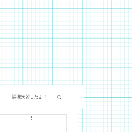
会
調理実習したよ！
絵画教室
SST