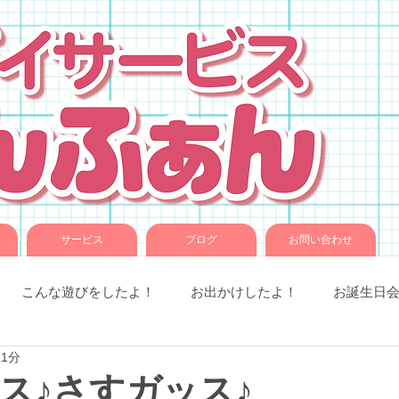
サービス
ブログ
お問い合わせ
こんな遊びをしたよ！
お出かけしたよ！
お誕生日
 1分
室での様子
お知らせです。
ことば音楽
コグトレ
ス♪さすガッス♪