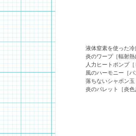
液体窒素を使った冷
炎のワープ［輻射熱
人力ヒートポンプ［
風のハーモニー［パ
落ちないシャボン玉
炎のパレット［炎色