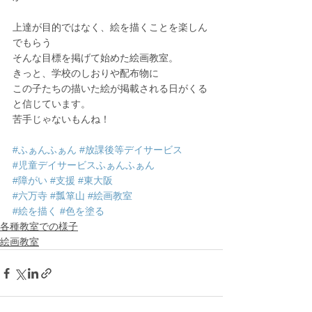
上達が目的ではなく、絵を描くことを楽しん
でもらう
そんな目標を掲げて始めた絵画教室。
きっと、学校のしおりや配布物に
この子たちの描いた絵が掲載される日がくる
と信じています。
苦手じゃないもんね！
#ふぁんふぁん
#放課後等デイサービス
#児童デイサービスふぁんふぁん
#障がい
#支援
#東大阪
#六万寺
#瓢箪山
#絵画教室
#絵を描く
#色を塗る
各種教室での様子
絵画教室