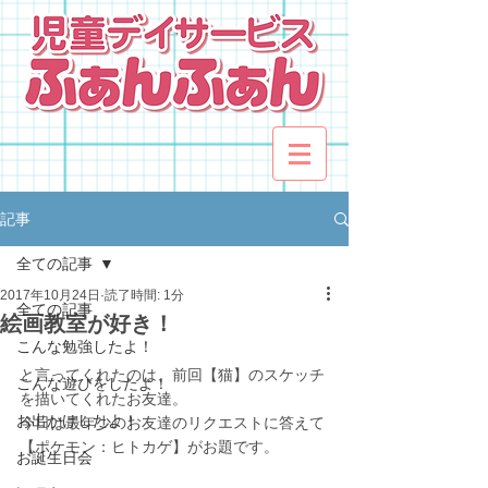
記事
全ての記事
2017年10月24日
読了時間: 1分
全ての記事
絵画教室が好き！
こんな勉強したよ！
と言ってくれたのは、前回【猫】のスケッチ
こんな遊びをしたよ！
を描いてくれたお友達。
お出かけしたよ！
今日は最年少のお友達のリクエストに答えて
【ポケモン：ヒトカゲ】がお題です。
お誕生日会