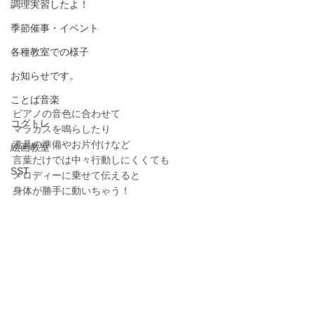
調理実習したよ！
季節催事・イベント
各種教室での様子
お知らせです。
ことば音楽
ピアノの音色に合わせて
コグトレ
マラカスを鳴らしたり
道具の準備やお片付けなど
絵画教室
言葉だけでは中々行動しにくくても
SST
メロディーに乗せて伝えると
身体が勝手に動いちゃう！