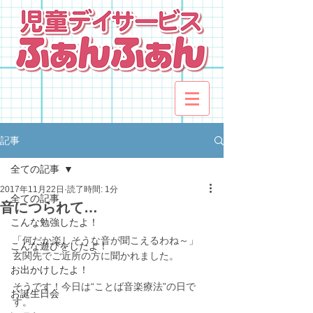
記事
全ての記事
2017年11月22日
読了時間: 1分
全ての記事
音につられて…
こんな勉強したよ！
「何だか楽しそうな音が聞こえるわね～」
こんな遊びをしたよ！
玄関先でご近所の方に聞かれました。
お出かけしたよ！
そうです！今日は“ことば音楽療法”の日で
お誕生日会
す。