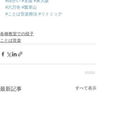
#障がい
#支援
#東大阪
#六万寺
#瓢箪山
#ことば音楽療法
#リトミック
各種教室での様子
ことば音楽
すべて表示
最新記事