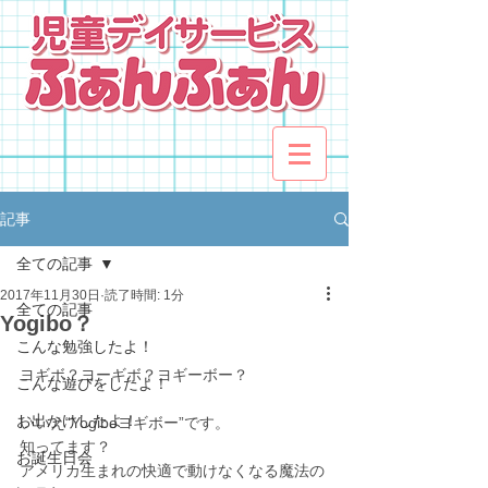
記事
全ての記事
2017年11月30日
読了時間: 1分
全ての記事
Yogibo？
こんな勉強したよ！
ヨギボ？ヨーギボ？ヨギーボー？
こんな遊びをしたよ！
お出かけしたよ！
いいえ“Yogiboヨギボー”です。
知ってます？
お誕生日会
アメリカ生まれの快適で動けなくなる魔法の