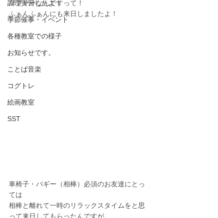
調理実習したよ！
ソファーなんですって！
ふぁんふぁんにも来日しましたよ！
季節催事・イベント
各種教室での様子
お知らせです。
ことば音楽
コグトレ
絵画教室
SST
車椅子・バギー（相棒）必須のお友達にとっ
ては
相棒と離れて一時のリラックスタイムをと思
って来日してもらったんですが…