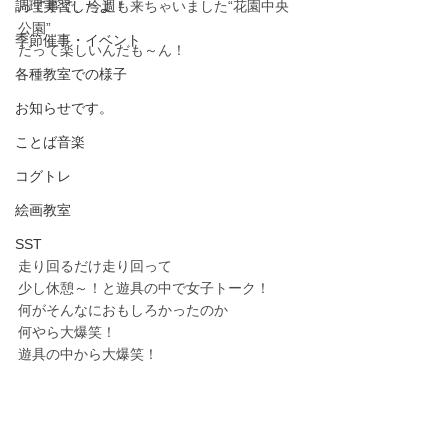
調理実習したよ！
って事で、今週も来ちゃいました“花園中央
公園”
季節催事・イベント
だって楽しいんだも～ん！
各種教室での様子
お知らせです。
ことば音楽
コグトレ
絵画教室
SST
走り回るだけ走り回って
少し休憩～！と遊具の中で女子トーク！
何がそんなにおもしろかったのか
何やら大爆笑！
遊具の中から大爆笑！