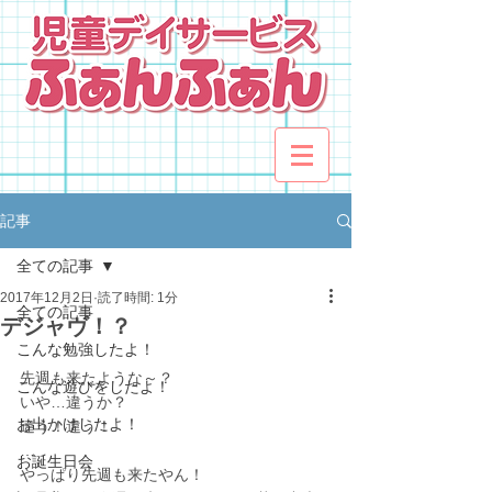
記事
全ての記事
2017年12月2日
読了時間: 1分
全ての記事
デジャヴ！？
こんな勉強したよ！
先週も来たような～？
こんな遊びをしたよ！
いや…違うか？
お出かけしたよ！
違う！違う！
…
お誕生日会
やっぱり先週も来たやん！