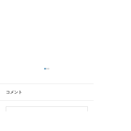
リス園
コメント
コメントを追加…
カップヌードルミュージ
アム