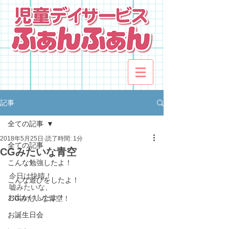
記事
全ての記事
2018年5月25日
読了時間: 1分
全ての記事
CGみたいな青空
こんな勉強したよ！
今日は快晴！
こんな遊びをしたよ！
嘘みたいな、
お出かけしたよ！
CGみたいな青空！
お誕生日会