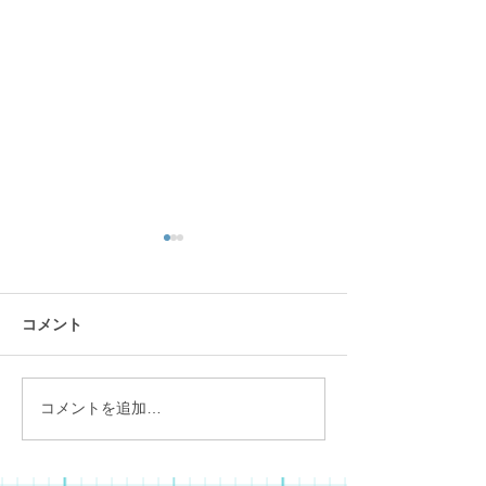
リス園
コメント
コメントを追加…
カップヌードルミュージ
アム