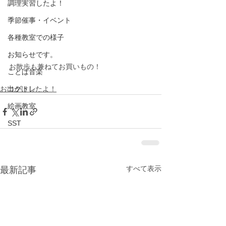
調理実習したよ！
季節催事・イベント
各種教室での様子
お知らせです。
お散歩も兼ねてお買いもの！
ことば音楽
コグトレ
お出かけしたよ！
絵画教室
SST
すべて表示
最新記事