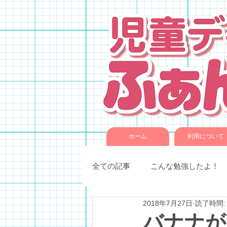
ホーム
利用について
全ての記事
こんな勉強したよ！
2018年7月27日
読了時間:
季節催事・イベント
各種教
バナナが