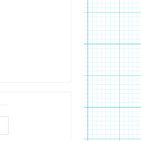
月調理実習 たこ焼き