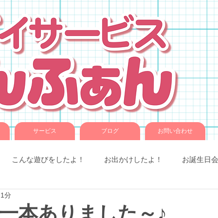
サービス
ブログ
お問い合わせ
こんな遊びをしたよ！
お出かけしたよ！
お誕生日
 1分
室での様子
お知らせです。
ことば音楽
コグトレ
一本ありました～♪