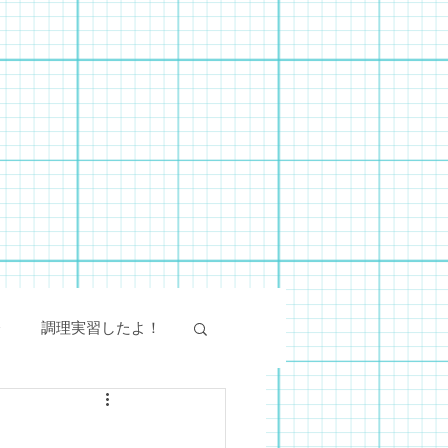
会
調理実習したよ！
絵画教室
SST