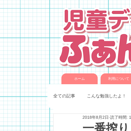
ホーム
利用について
全ての記事
こんな勉強したよ！
2018年8月2日
読了時間: 
季節催事・イベント
各種教
一番搾り