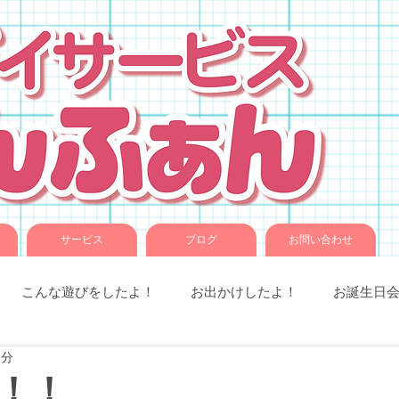
サービス
ブログ
お問い合わせ
こんな遊びをしたよ！
お出かけしたよ！
お誕生日
1分
室での様子
お知らせです。
ことば音楽
コグトレ
！！