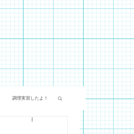
会
調理実習したよ！
絵画教室
SST