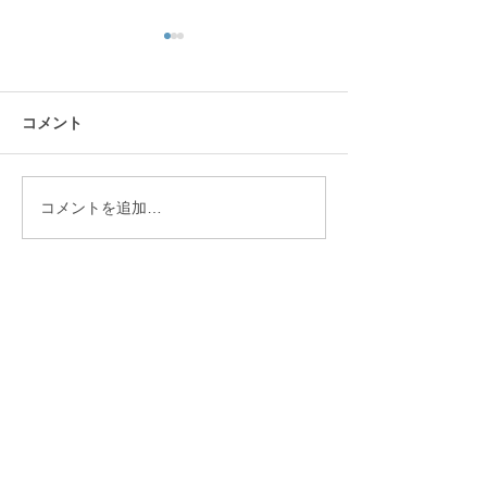
コメント
モルック
みんなで運動し
コメントを追加…