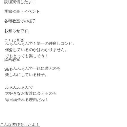
調理実習したよ！
季節催事・イベント
各種教室での様子
お知らせです。
ことば音楽
ふぁんふぁんでも随一の仲良しコンビ。
何をしているのかはわかりません。
コグトレ
でもとっても楽しそう！
絵画教室
ふぁんふぁんで一緒に遊ぶのを
SST
楽しみにしている様子。
ふぁんふぁんで
大好きなお友達に会えるのも
毎日頑張れる理由だね！
こんな遊びをしたよ！