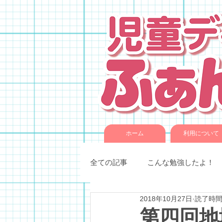
ホーム
利用について
全ての記事
こんな勉強したよ！
2018年10月27日
読了時間:
季節催事・イベント
各種教
第四回地