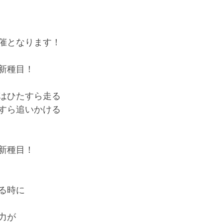
催となります！
新種目！
はひたすら走る
すら追いかける
新種目！
る時に
力が