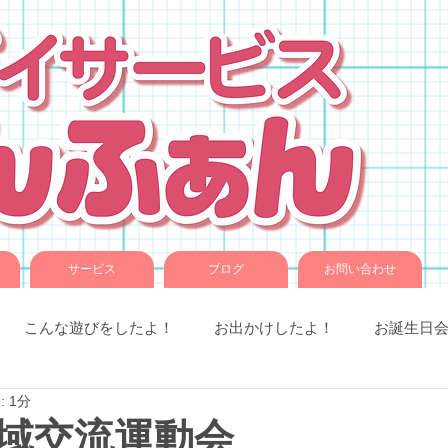
サービス
ブログ
お問い合わせ
こんな遊びをしたよ！
お出かけしたよ！
お誕生日
 1分
室での様子
お知らせです。
ことば音楽
コグトレ
域交流運動会