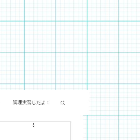
会
調理実習したよ！
絵画教室
SST