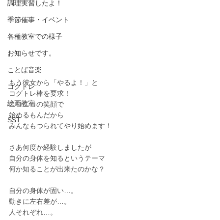
調理実習したよ！
季節催事・イベント
各種教室での様子
お知らせです。
ことば音楽
もう彼女から「やるよ！」と
コグトレ
コグトレ棒を要求！
絵画教室
ニコニコの笑顔で
始めるもんだから
SST
みんなもつられてやり始めます！
さあ何度か経験しましたが
自分の身体を知るというテーマ
何か知ることが出来たのかな？
自分の身体が固い…。
動きに左右差が…。
人それぞれ…。