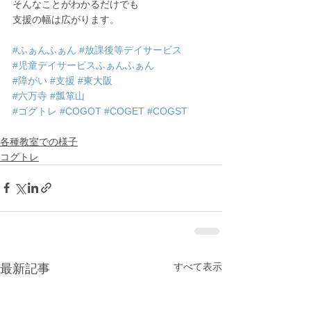
そんなことがわかるだけでも
支援の幅は広がります。
#ふぁんふぁん
#放課後等デイサービス
#児童デイサービスふぁんふぁん
#障がい
#支援
#東大阪
#六万寺
#瓢箪山
#ゴグトレ
#COGOT
#COGET
#COGST
各種教室での様子
コグトレ
すべて表示
最新記事