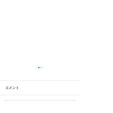
コメント
1月の工作 羽子板
コメントを追加…
12月の工作 ク