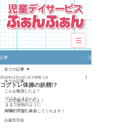
記事
全ての記事
2018年12月14日
読了時間: 1分
全ての記事
コグトレ体操の妖精!?
こんな勉強したよ！
ではありませんが、
こんな遊びをしたよ！
まるで妖精のように
お出かけしたよ！
可憐に可愛く体操してくれます！
お誕生日会