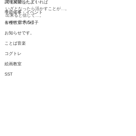
調理実習したよ！
でも経験をしていれば
いざとなったら活かすことが…。
季節催事・イベント
出来ると信じて…。
いや！出来る！
各種教室での様子
お知らせです。
ことば音楽
コグトレ
絵画教室
SST