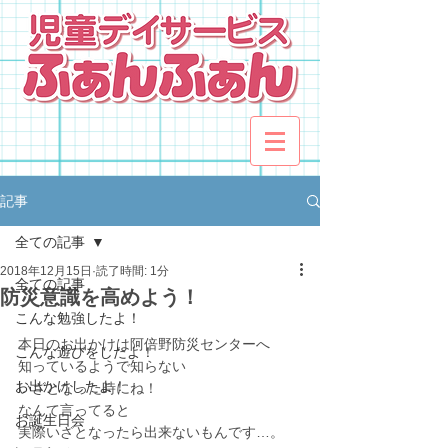
記事
全ての記事
2018年12月15日
読了時間: 1分
全ての記事
防災意識を高めよう！
こんな勉強したよ！
本日のお出かけは阿倍野防災センターへ
こんな遊びをしたよ！
知っているようで知らない
お出かけしたよ！
いざとなった時にね！
なんて言ってると
お誕生日会
実際いざとなったら出来ないもんです…。