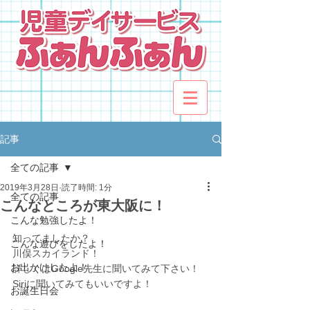
記事
全ての記事
2019年3月28日
読了時間: 1分
全ての記事
こんなところが東大阪に！
こんな勉強したよ！
知ってましたか？
こんな遊びをしたよ！
川俣スカイランド！
お出かけしたよ！
詳しくはGoogle先生に聞いてみて下さい！
Siriに聞いてみてもいいですよ！
お誕生日会