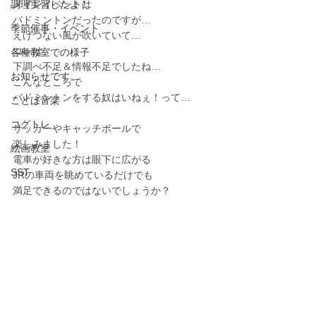
調理実習したよ！
メインイベントは
バドミントンだったのですが…
季節催事・イベント
えげつない風が吹いていて…
コレは
各種教室での様子
下調べ不足＆情報不足でしたね…
お知らせです。
こんなところで
バドミントンをする奴はいねぇ！って…
ことば音楽
コグトレ
サッカーやキャッチボールで
楽しみました！
絵画教室
電車が好きな方は眼下に広がる
SST
JRの車両を眺めているだけでも
満足できるのではないでしょうか？