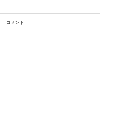
リス園
コメント
コメントを追加…
カップヌードルミュージ
アム
児童デイサービス ふぁんふぁん