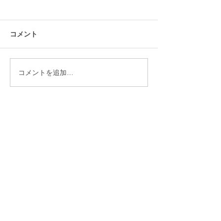
コメント
1月の工作 羽子板
コメントを追加…
12月の工作 ク
り
児童デイサービス ふぁんふぁん