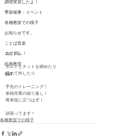
調理実習したよ！
季節催事・イベント
各種教室での様子
お知らせです。
ことば音楽
ねじ回し！
コグトレ
絵画教室
ボルトとナットを締めたり
緩めて外したり
SST
手先のトレーニング！
単純作業の繰り返し！
将来役に立つはず！
頑張ってます！
各種教室での様子