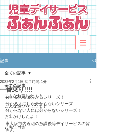
記事
全ての記事
2022年2月1日
読了時間: 1分
全ての記事
一番乗り!!!!
こんな勉強したよ！
分かる人には分かるシリーズ！
分かる人にしか分からないシリーズ！
こんな遊びをしたよ！
分からない人には分からないシリーズ！
お出かけしたよ！
東大阪市内近辺の放課後等デイサービスの皆
お誕生日会
さん！