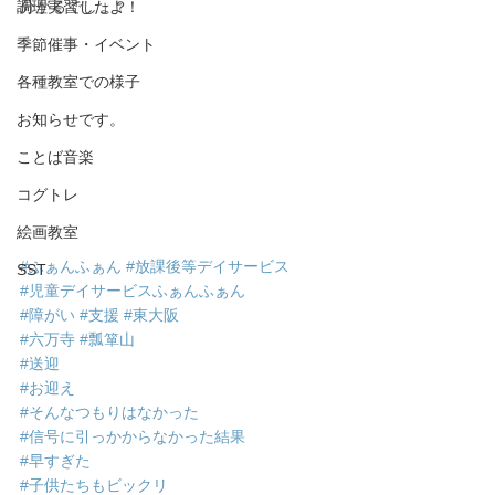
調理実習したよ！
分かるでしょ？
季節催事・イベント
各種教室での様子
お知らせです。
ことば音楽
コグトレ
絵画教室
#ふぁんふぁん
#放課後等デイサービス
SST
#児童デイサービスふぁんふぁん
#障がい
#支援
#東大阪
#六万寺
#瓢箪山
#送迎
#お迎え
#そんなつもりはなかった
#信号に引っかからなかった結果
#早すぎた
#子供たちもビックリ